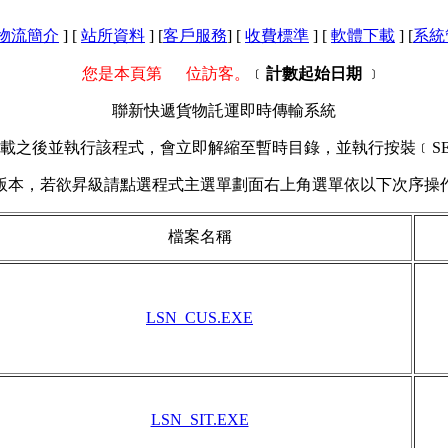
物流簡介
]
[
站所資料
]
[
客戶服務
]
[
收費標準
]
[
軟體下載
]
[
系統
您是本頁第
位訪客。
﹝
計數起始日期
﹞
聯新快遞貨物託運即時傳輸系統
載之後並執行該程式，會立即解縮至暫時目錄，並執行按裝﹝SE
本，若欲昇級請點選程式主選單劃面右上角選單依以下次序操作
檔案名稱
LSN_CUS.EXE
LSN_SIT.EXE