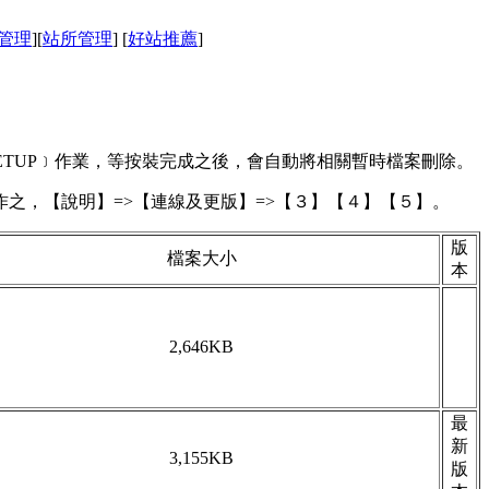
管理
]
[
站所管理
]
[
好站推薦
]
TUP﹞作業，等按裝完成之後，會自動將相關暫時檔案刪除。
之，【說明】=>【連線及更版】=>【３】【４】【５】。
版
檔案大小
本
2,646KB
最
新
3,155KB
版