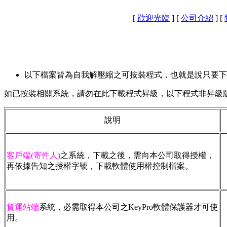
[
歡迎光臨
]
[
公司介紹
]
[
以下檔案皆為自我解壓縮之可按裝程式，也就是說只要下
如已按裝相關系統，請勿在此下載程式昇級，以下程式非昇級版
說明
客戶端(寄件人)
之系統，下載之後，需向本公司取得授權，
再依據告知之授權字號，下載軟體使用權控制檔案。
貨運站端
系統，必需取得本公司之KeyPro軟體保護器才可使
用。