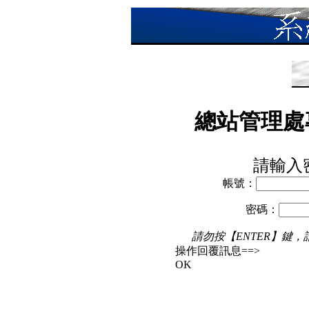
總站管理處
請輸入
帳號：
密碼：
請勿按【ENTER】鍵
操作回覆訊息==>
OK